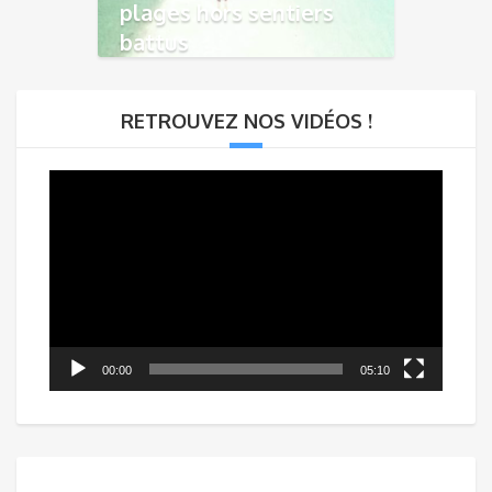
plages hors sentiers
battus
RETROUVEZ NOS VIDÉOS !
Lecteur
vidéo
00:00
05:10