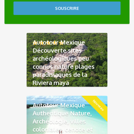
SOUSCRIRE
Autotour Mexique
Découverte sites
archéologiques peu
connus nature plages
paradisiaques de la
Riviera maya
Nouveau
Autotour Mexique
Authentique Nature,
Archéologie, villes
coloniales, cenote et