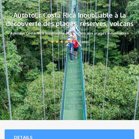
Autotour Costa Rica Inoubliable à la
découverte des plages, réserves, volcans
Autotour Costa Rica Inoubliable des volcans aux plages inoubliables
(3 avis)
DETAILS