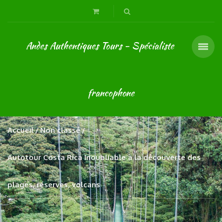
Andes Authentiques Tours - Spécialiste
francophone
Accueil
Non classé
Autotour Costa Rica Inoubliable à la découverte des
plages, réserves, volcans