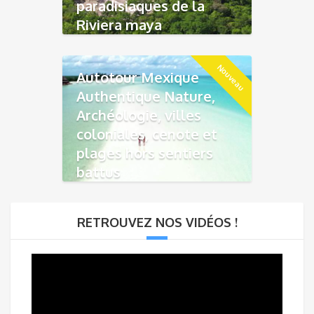
paradisiaques de la
Riviera maya
Nouveau
Autotour Mexique
Authentique Nature,
Archéologie, villes
coloniales, cenote et
plages hors sentiers
battus
RETROUVEZ NOS VIDÉOS !
Lecteur
vidéo