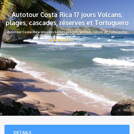
Autotour Costa Rica 17 jours Volcans,
plages, cascades, réserves et Tortuguero
Autotour Costa Rica les plus belles plages, volcan, nature et Tortuguero
(2 avis)
DETAILS