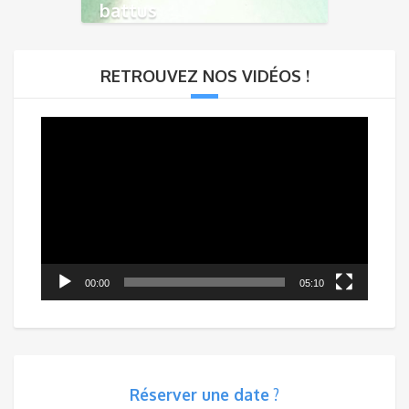
battus
RETROUVEZ NOS VIDÉOS !
Lecteur
vidéo
00:00
05:10
Réserver une date
?