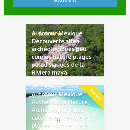
SOUSCRIRE
Autotour Mexique
Découverte sites
archéologiques peu
connus nature plages
paradisiaques de la
Riviera maya
Nouveau
Autotour Mexique
Authentique Nature,
Archéologie, villes
coloniales, cenote et
plages hors sentiers