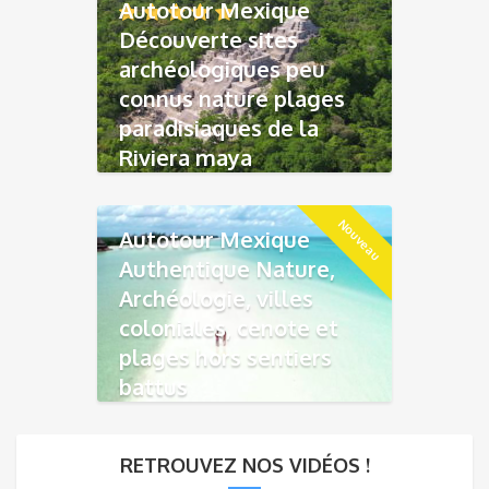
Autotour Mexique
Découverte sites
archéologiques peu
connus nature plages
paradisiaques de la
Riviera maya
Nouveau
Autotour Mexique
Authentique Nature,
Archéologie, villes
coloniales, cenote et
plages hors sentiers
battus
RETROUVEZ NOS VIDÉOS !