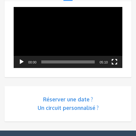
Lecteur
vidéo
00:00
05:10
Réserver une date
?
Un circuit personnalisé
?