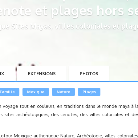
enote et plages hors s
ue Sites Mayas, villes coloniales et plag
IX
EXTENSIONS
PHOTOS
Famille
Mexique
Nature
Plages
 voyage tout en couleurs, en traditions dans le monde maya à l
 sites archéologiques, des cenotes, des villes coloniales et de
otour Mexique authentique Nature, Archéologie, villes coloniales