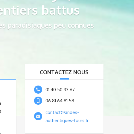
entiers battus
es paradisiaques peu connues
CONTACTEZ NOUS
01 40 50 33 67
06 81 64 81 58
a
s
contact@andes-
authentiques-tours.fr
,