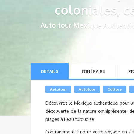
coloniales, c
Auto tour Mexique Authentiq
DETAILS
ITINÉRAIRE
PR
Autotour
Autotour
Culture
Découvrez le Mexique authentique pour un
découverte de la nature omniprésente, des
plages à l’eau turquoise.
Contrairement à notre autre voyage en aut