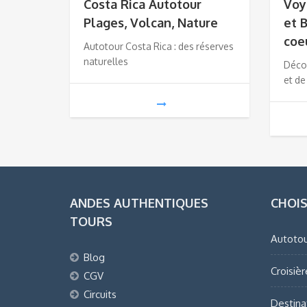
Costa Rica Autotour
Voy
Plages, Volcan, Nature
et B
coe
Autotour Costa Rica : des réserves
naturelles
Déco
et de
ANDES AUTHENTIQUES
CHOIS
TOURS
Autotou
Blog
Croisièr
CGV
Circuits
Destina