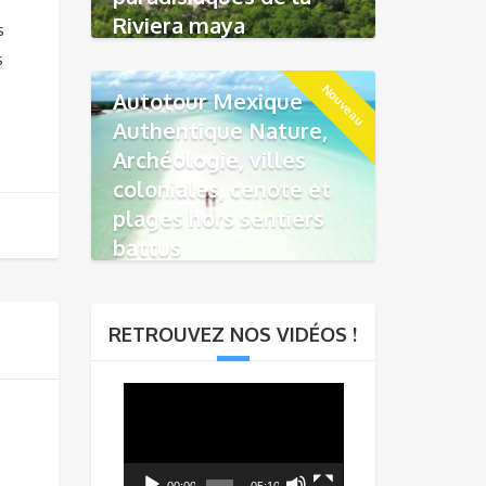
Riviera maya
s
s
Nouveau
Autotour Mexique
Authentique Nature,
Archéologie, villes
coloniales, cenote et
plages hors sentiers
battus
RETROUVEZ NOS VIDÉOS !
Lecteur
vidéo
00:00
05:10