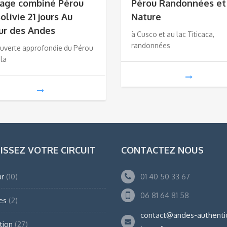
age combiné Pérou
Pérou Randonnées et
olivie 21 jours Au
Nature
ur des Andes
à Cusco et au lac Titicaca,
randonnées
uverte approfondie du Pérou
 la
ISSEZ VOTRE CIRCUIT
CONTACTEZ NOUS
r
(10)
01 40 50 33 67
06 81 64 81 58
es
(2)
contact@andes-authenti
tion
(27)