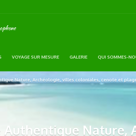
cophone
S
VOYAGE SUR MESURE
GALERIE
QUI SOMMES-NO
ique Nature, Archéologie, villes coloniales, cenote et plag
Authentique Nature, A