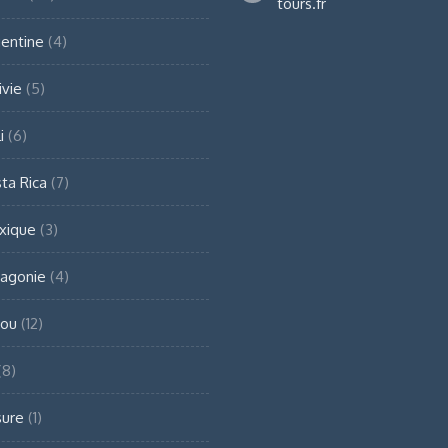
tours.fr
entine
(4)
ivie
(5)
i
(6)
ta Rica
(7)
xique
(3)
agonie
(4)
rou
(12)
(8)
sure
(1)