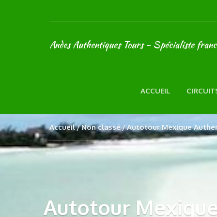
Andes Authentiques Tours - Spécialiste fran
ACCUEIL
CIRCUIT
Accueil
Non classé
Autotour Mexique Authent
Autotour Mexique 