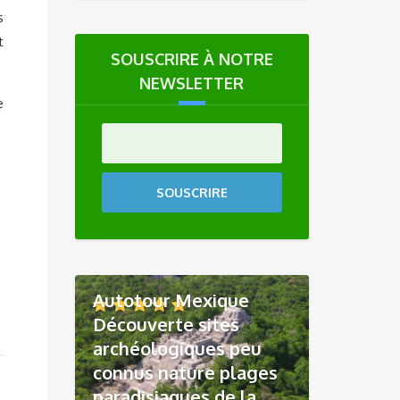
s
t
SOUSCRIRE À NOTRE
NEWSLETTER
e
SOUSCRIRE
Autotour Mexique
Découverte sites
archéologiques peu
connus nature plages
paradisiaques de la