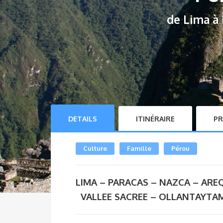
de Lima à 
DETAILS
ITINÉRAIRE
PR
Culture
Famille
Pérou
LIMA – PARACAS – NAZCA – ARE
VALLEE SACREE – OLLANTAYTA