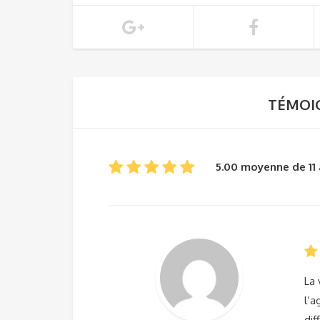
TÉMOIG
5.00 moyenne de 11 
La 
l’a
dif