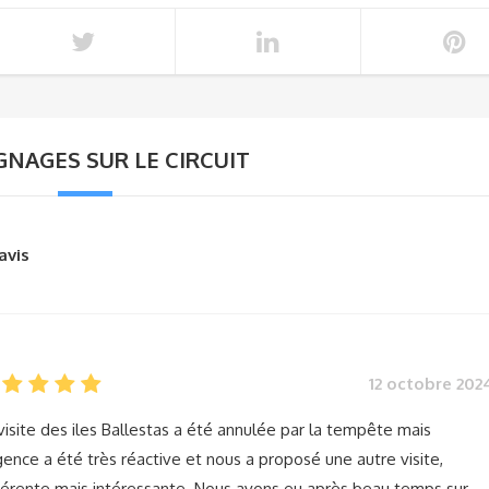
NAGES SUR LE CIRCUIT
avis
12 octobre 202
visite des iles Ballestas a été annulée par la tempête mais
gence a été très réactive et nous a proposé une autre visite,
férente mais intéressante. Nous avons eu après beau temps sur