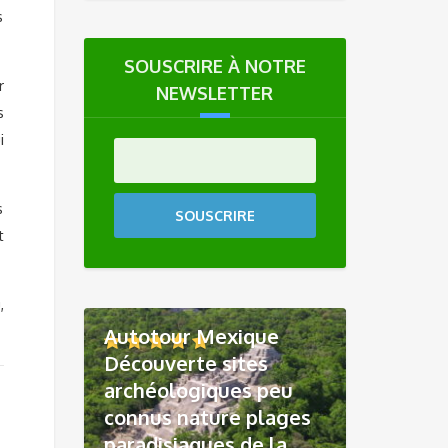
s
SOUSCRIRE À NOTRE
r
NEWSLETTER
s
i
s
SOUSCRIRE
t
,
Autotour Mexique
Découverte sites
archéologiques peu
connus nature plages
paradisiaques de la