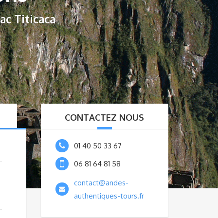
ac Titicaca
CONTACTEZ NOUS
01 40 50 33 67
06 81 64 81 58
contact@andes-
authentiques-tours.fr