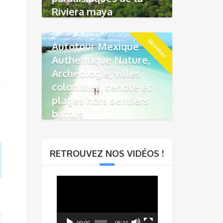
Riviera maya
Nouveau
Autotour Mexique
Authentique Nature,
Archéologie, villes
coloniales, cenote et
plages hors sentiers
battus
RETROUVEZ NOS VIDÉOS !
Lecteur
vidéo
00:00
05:10