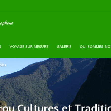
cophone
S
VOYAGE SUR MESURE
GALERIE
QUI SOMMES-NO
ions
rou Cultures et Traditi