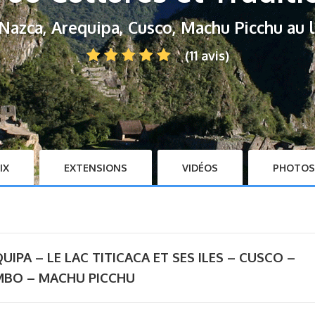
Nazca, Arequipa, Cusco, Machu Picchu au l
(11 avis)
IX
EXTENSIONS
VIDÉOS
PHOTOS
QUIPA –
LE LAC TITICACA ET SES ILES – CUSCO –
MBO – MACHU PICCHU