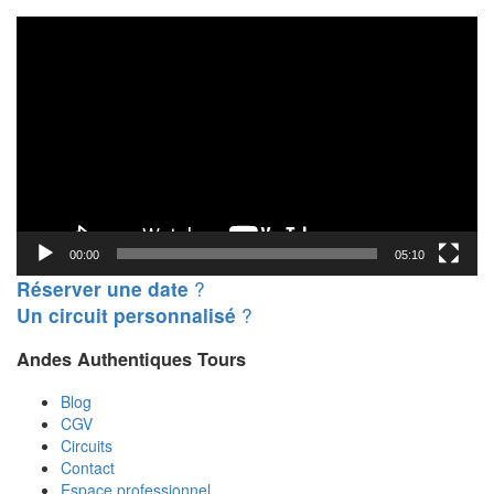
Lecteur
vidéo
00:00
05:10
?
Réserver une date
?
Un circuit personnalisé
Andes Authentiques Tours
Blog
CGV
Circuits
Contact
Espace professionnel