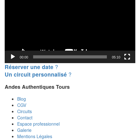
00:00
05:10
?
Réserver une date
?
Un circuit personnalisé
Andes Authentiques Tours
Blog
CGV
Circuits
Contact
Espace professionnel
Galerie
Mentions Légales