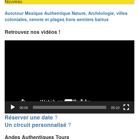
Nouveau
Autotour Mexique Authentique Nature, Archéologie, villes
coloniales, cenote et plages hors sentiers battus
Retrouvez nos vidéos !
Lecteur
vidéo
00:00
05:10
?
Réserver une date
?
Un circuit personnalisé
Andes Authentiques Tours