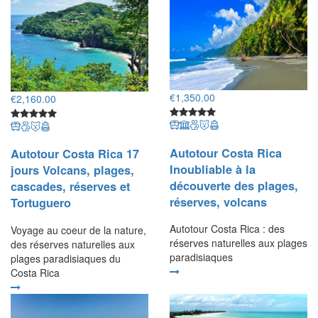
€
1,350.00
€
2,160.00
Autotour Costa Rica
Autotour Costa Rica 17
Inoubliable à la
jours Volcans, plages,
découverte des plages,
cascades, réserves et
réserves, volcans
Tortuguero
Autotour Costa Rica : des
Voyage au coeur de la nature,
réserves naturelles aux plages
des réserves naturelles aux
paradisiaques
plages paradisiaques du
Costa Rica