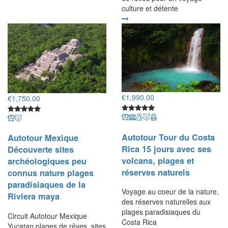
culture et détente
€
1,990.00
€
1,750.00
Autotour Tour du Costa
Autotour Mexique
Rica 15 jours avec ses
Découverte sites
volcans, plages et
archéologiques peu
réserves naturels
connus nature plages
paradisiaques de la
Voyage au coeur de la nature,
Riviera maya
des réserves naturelles aux
plages paradisiaques du
Circuit Autotour Mexique
Costa Rica
Yucatan plages de rêves, sites